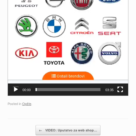
00:00
03:35
Posted in
Opšte
.
Post navigation
←
VIDEO: Uputstvo za web shop…